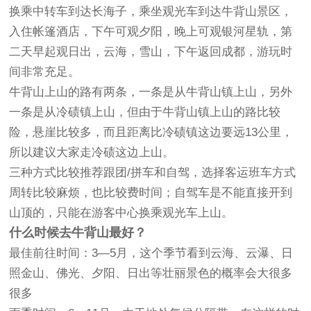
换乘中转车到达长海子，乘坐观光车到达牛背山景区，
入住帐篷酒店，下午可观夕阳，晚上可观银河星轨，第
二天早起观日出，云海，雪山，下午返回成都，游玩时
间非常充足。
牛背山上山的路有两条，一条是从牛背山镇上山，另外
一条是从冷碛镇上山，但由于牛背山镇上山的路比较
险，悬崖比较多，而且距离比冷碛镇这边要远13公里，
所以建议大家走冷碛这边上山。
三种方式比较推荐跟团/拼车和自驾，选择客运班车方式
周转比较麻烦，也比较费时间；自驾车是不能直接开到
山顶的，只能在游客中心换乘观光车上山。
什么时候去牛背山最好？
最佳前往时间：3—5月，这个季节看到云海、云瀑、日
照金山、佛光、夕阳、日出等壮丽景色的概率会大很多
很多