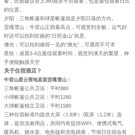
看，比较建议登上360观景平台观看，也是最佳观看日出
的位置。
夕阳：三角帐篷和球星帐篷就是夕阳日落的方向。
贡嘎雪山：牛背山正西最高点，可观赏到全貌，运气好
时还可以拍到壮丽的“日照金山”风景。
佛光：可以拍到难得一见的“佛光”，可遇而不可求
星轨：凌晨3-4点最佳观看时间，观赏到满天的繁星，伸
手便能触摸天空
关于住宿酒店？
牛背山星云营地直面贡嘎雪山：
三角帐篷公共卫浴：平时880
小球帐篷公共卫浴：平时1280
大球帐篷独立卫浴：平时1580
三种住宿标准均提供大床（1.8米）/双床（1.2米）选
择，提供洗漱用品，房间均有提供WIFI、便携式氧气、
暖风机、烧水壶、电热毯和充电插座，节假日住宿会有