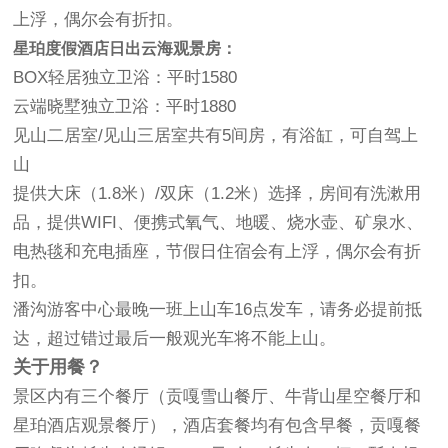
上浮，偶尔会有折扣。
星珀度假酒店日出云海观景房：
BOX轻居独立卫浴：平时1580
云端晓墅独立卫浴：平时1880
见山二居室/见山三居室共有5间房，有浴缸，可自驾上
山
提供大床（1.8米）/双床（1.2米）选择，房间有洗漱用
品，提供WIFI、便携式氧气、地暖、烧水壶、矿泉水、
电热毯和充电插座，节假日住宿会有上浮，偶尔会有折
扣。
潘沟游客中心最晚一班上山车16点发车，请务必提前抵
达，超过错过最后一般观光车将不能上山。
关于用餐？
景区内有三个餐厅（贡嘎雪山餐厅、牛背山星空餐厅和
星珀酒店观景餐厅），酒店套餐均有包含早餐，贡嘎餐