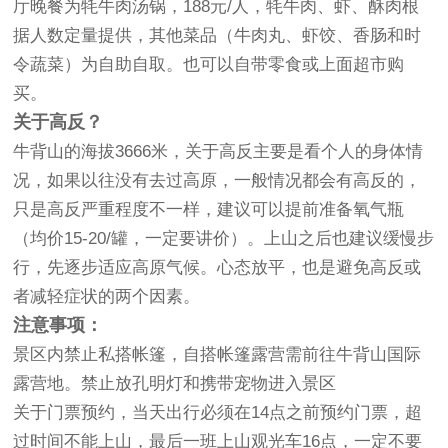
厅晚餐为牦牛肉汤锅，188元/人，牦牛肉、虾、酥肉根
据人数定量提供，其他菜品（牛肉丸、虾饺、香肠和时
令蔬菜）为自助自取。也可以自带零食或上面超市购
买。
关于高反？
牛背山的海拔3666米，关于高反主要是看个人的身体情
况，如果以往没有去过高原，一般情况都会有高反的，
只是高反严重程度不一样，建议可以提前准备氧气瓶
（均价15-20/罐，一定要讲价）。上山之后也建议缓慢步
行，先逐步适应高原气候。心态放平，也是避免高反或
者减轻症状的两个因素。
注意事项：
景区内禁止私搭帐篷，自搭帐篷露营需前往牛背山国际
露营地。禁止放孔明灯和携带宠物进入景区
关于门票预约，当天出行必须在14点之前预约门票，超
过时间不能上山，最后一班上山观光车16点，一定不要