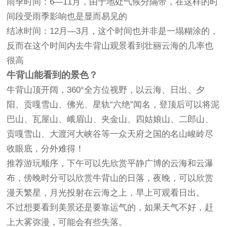
雨季时间：6—11月，由于地处气候分隔带，在这样的时
间段受雨季影响也是显而易见的
结冰时间：12月—3月，这个时间也并非是一塌糊涂的，
反而在这个时间内去牛背山观景看到壮丽云海的几率也
很高
牛背山能看到的景色？
牛背山顶开阔，360°全方位视野，以云海、日出、夕
阳、贡嘎雪山、佛光、星轨“六绝”闻名，登顶后可以将泥
巴山、瓦屋山、峨眉山、夹金山、四姑娘山、二郎山、
贡嘎雪山、大渡河大峡谷等一众天府之国的名山峻岭尽
收眼底，分外难得！
推荐游玩顺序，下午可以先欣赏平静广博的云海和云瀑
布，傍晚时分可以欣赏牛背山的日落，夜晚，可以欣赏
漫天繁星，月光投射在云海之上，早上可观看日出。
不过想要看到美景还是要靠运气的，如果天气不好，赶
上大雾弥漫，可能会有些失落。