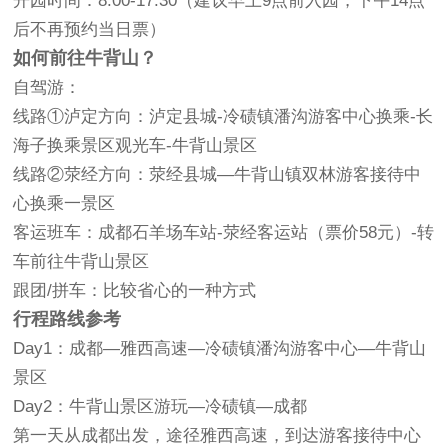
开园时间：8:00-17:30（建议早上9点前入园，下午14点
后不再预约当日票）
如何前往牛背山？
自驾游：
线路①泸定方向：泸定县城-冷碛镇潘沟游客中心换乘-长
海子换乘景区观光车-牛背山景区
线路②荥经方向：荥经县城—牛背山镇双林游客接待中
心换乘一景区
客运班车：成都石羊场车站-荥经客运站（票价58元）-转
车前往牛背山景区
跟团/拼车：比较省心的一种方式
行程路线参考
Day1：成都—雅西高速—冷碛镇潘沟游客中心—牛背山
景区
Day2：牛背山景区游玩—冷碛镇—成都
第一天从成都出发，途径雅西高速，到达游客接待中心